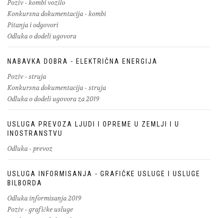
Poziv - kombi vozilo
Konkursna dokumentacija - kombi
Pitanja i odgovori
Odluka o dodeli ugovora
NABAVKA DOBRA - ELEKTRIČNA ENERGIJA
Poziv - struja
Konkursna dokumentacija - struja
Odluka o dodeli ugovora za 2019
USLUGA PREVOZA LJUDI I OPREME U ZEMLJI I U
INOSTRANSTVU
Odluka - prevoz
USLUGA INFORMISANJA - GRAFIČKE USLUGE I USLUGE
BILBORDA
Odluka informisanja 2019
Poziv - grafičke usluge