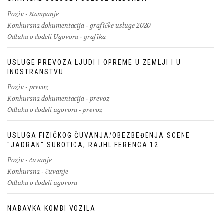
Poziv - štampanje
Konkursna dokumentacija - grafičke usluge 2020
Odluka o dodeli Ugovora - grafika
USLUGE PREVOZA LJUDI I OPREME U ZEMLJI I U
INOSTRANSTVU
Poziv - prevoz
Konkursna dokumentacija - prevoz
Odluka o dodeli ugovora - prevoz
USLUGA FIZIČKOG ČUVANJA/OBEZBEĐENJA SCENE
"JADRAN" SUBOTICA, RAJHL FERENCA 12
Poziv - čuvanje
Konkursna - čuvanje
Odluka o dodeli ugovora
NABAVKA KOMBI VOZILA