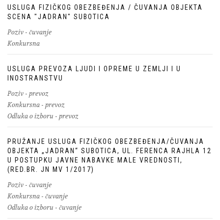
USLUGA FIZIČKOG OBEZBEĐENJA / ČUVANJA OBJEKTA
SCENA "JADRAN" SUBOTICA
Poziv - čuvanje
Konkursna
USLUGA PREVOZA LJUDI I OPREME U ZEMLJI I U
INOSTRANSTVU
Poziv - prevoz
Konkursna - prevoz
Odluka o izboru - prevoz
PRUŽANJE USLUGA FIZIČKOG OBEZBEĐENJA/ČUVANJA
OBJEKTA „JADRAN“ SUBOTICA, UL. FERENCA RAJHLA 12
U POSTUPKU JAVNE NABAVKE MALE VREDNOSTI,
(RED.BR. JN MV 1/2017)
Poziv - čuvanje
Konkursna - čuvanje
Odluka o izboru - čuvanje