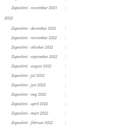
Zaposleni - novembar 2023
2022
Zaposleni - decembar 2022
Zaposleni - novembar 2022
Zaposleni - oktobar 2022
Zaposleni - septembar 2022
Zaposleni - avgust 2022
Zaposleni - jul 2022
Zaposleni - jun 2022
Zaposleni - maj 2022
Zaposleni - april 2022
Zaposleni - mart 2022
Zaposleni - februar 2022