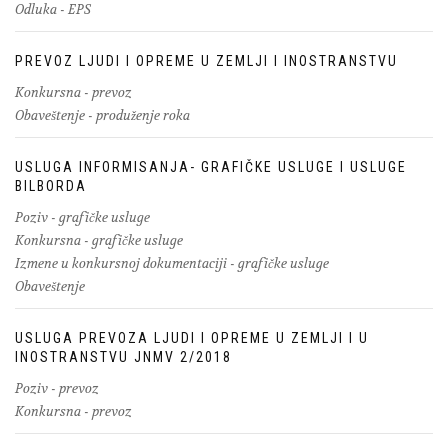
Odluka - EPS
PREVOZ LJUDI I OPREME U ZEMLJI I INOSTRANSTVU
Konkursna - prevoz
Obaveštenje - produženje roka
USLUGA INFORMISANJA- GRAFIČKE USLUGE I USLUGE
BILBORDA
Poziv - grafičke usluge
Konkursna - grafičke usluge
Izmene u konkursnoj dokumentaciji - grafičke usluge
Obaveštenje
USLUGA PREVOZA LJUDI I OPREME U ZEMLJI I U
INOSTRANSTVU JNMV 2/2018
Poziv - prevoz
Konkursna - prevoz