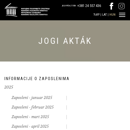
+381 24 557 436
JEGYPÉNZTÁR:
ЋИР
|
LAT
|
HUN
JOGI AKTÁK
INFORMACIJE O ZAPOSLENIMA
2025
Zaposleni - januar 2025
Zaposleni - februar 2025
Zaposleni - mart 2025
Zaposleni - april 2025