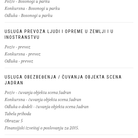
Poziv - Bosonogi u parku
Konkursna - Bosonogi u parku
Odluka - Bosonogi u parku
USLUGA PREVOZA LJUDI I OPREME U ZEMLJI I U
INOSTRANSTVU
Poziv - prevoz
Konkursna - prevoz
Odluka - prevoz
USLUGA OBEZBEĐENJA / ČUVANJA OBJEKTA SCENA
JADRAN
Poziv - čuvanja objekta scena Jadran
Konkursna - čuvanja objekta scena Jadran
Odluka o dodeli - čuvanja objekta scena Jadran
Tabela prihoda
Obrazac 5
Finansijski izveštaj o poslovanju za 2015.