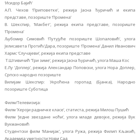
‘Исидор Бајић’
А.П. Чехов ‘Приповетке’, режија Јасна Ђуричић и екипа
представе, позориште ‘Промена’
В. Шекспир, ‘Макбет’, режија екипа представе, позориште
‘Промена’
Љубомир Симовић ‘Путујуће позориште Шопаловић’, улога
Јелисавета Протић/Дара, позориште ‘Промена’ Данил Иванович
Хармс ‘Случајеви’, режија екипа представе
Т.Штивичић ‘Три зиме’, режија Јасна Ђуричић, улога Маша Кос
Е.Лу ‘Доплер’, режија Александар Поповски, улога Нора Доплер,
Српско народно позориште
Вилијам Шекспир: Укроћена горопад (Бјанка), Народно
позориште Суботица
Филм/Телевизија:
Филм ‘Хероји радничке класе’, статиста, режија Милош Пушић
Филм ‘Једне звездане ноћи’, улога младе девојке, режија Вук
Вукмановић
Студентски филм ‘Манијак’, улога Ружа, режија Филип Кљакић,
Академија уметности Нови Сад