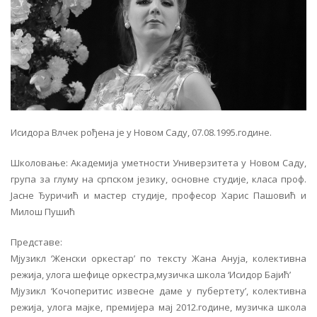
Исидора Влчек рођена је у Новом Саду, 07.08.1995.године.
Школовање: Академија уметности Универзитета у Новом Саду,
група за глуму на српском језику, основне студије, класа проф.
Јасне Ђуричић и мастер студије, професор Харис Пашовић и
Милош Пушић
Представе:
Мјузикл ‘Женски оркестар’ по тексту Жана Ануја, колективна
режија, улога шефице оркестра,музичка школа ‘Исидор Бајић’
Мјузикл ‘Кочоперитис извесне даме у пубертету’, колективна
режија, улога мајке, премијера мај 2012.године, музичка школа