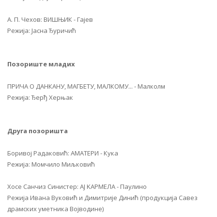
А. П. Чехов: ВИШЊИК - Гајев
Режија: Јасна Ђуричић
Позориште младих
ПРИЧА О ДАНКАНУ, МАГБЕТУ, МАЛКОМУ... - Малколм
Режија: Ђерђ Херњак
Друга позоришта
Боривој Радаковић: АМАТЕРИ - Кука
Режија: Момчило Миљковић
Хосе Санчиз Синистер: АJ KАРМЕЛА - Паулино
Режија Ивана Вуковић и Димитрије Динић (продукција Савез
драмских уметника Војводине)