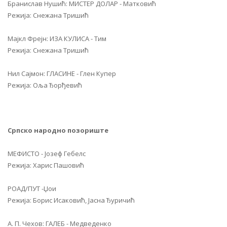
Бранислав Нушић: МИСТЕР ДОЛАР - Матковић
Режија: Снежана Тришић
Мајкл Фрејн: ИЗА КУЛИСА - Тим
Режија: Снежана Тришић
Нил Сајмон: ГЛАСИНЕ - Глен Купер
Режија: Оља Ђорђевић
Српско народно позориште
МЕФИСТО - Јозеф Гебелс
Режија: Харис Пашовић
РОАД/ПУТ -Џои
Режија: Борис Исаковић, Јасна Ђуричић
А. П. Чехов: ГАЛЕБ - Медведенко