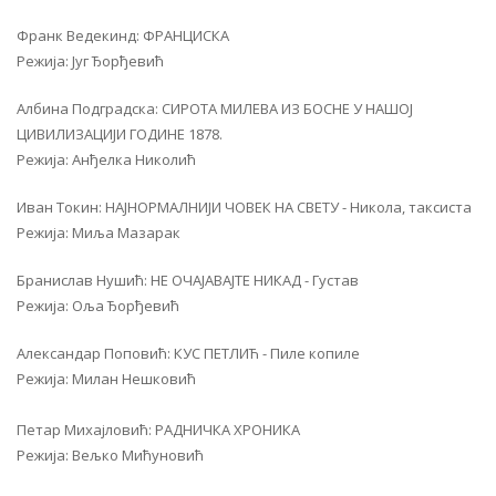
Франк Ведекинд: ФРАНЦИСКА
Режија: Југ Ђорђевић
Албина Подградска: СИРОТА МИЛЕВА ИЗ БОСНЕ У НАШОЈ
ЦИВИЛИЗАЦИЈИ ГОДИНЕ 1878.
Режија: Анђелка Николић
Иван Токин: НАЈНОРМАЛНИЈИ ЧОВЕК НА СВЕТУ - Никола, таксиста
Режија: Миља Мазарак
Бранислав Нушић: НЕ ОЧАЈАВАЈТЕ НИКАД - Густав
Режија: Оља Ђорђевић
Александар Поповић: КУС ПЕТЛИЋ - Пиле копиле
Режија: Милан Нешковић
Петар Михајловић: РАДНИЧКА ХРОНИКА
Режија: Вељко Мићуновић