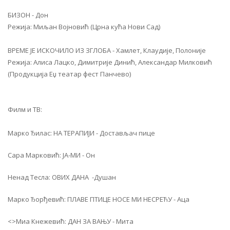
БИЗОН - Дон
Режија: Миљан Војновић (Црна кућа Нови Сад)
ВРЕМЕ ЈЕ ИСКОЧИЛО ИЗ ЗГЛОБА - Хамлет, Клаудије, Полоније
Режија: Алиса Лацко, Димитрије Динић, Александар Милковић
(Продукција Еџ театар фест Панчево)
Филм и ТВ:
Марко Ђилас: НА ТЕРАПИЈИ - Достављач пице
Сара Марковић: ЈА-МИ - Он
Ненад Тесла: ОВИХ ДАНА -Душан
Марко Ђорђевић: ПЛАВЕ ПТИЦЕ НОСЕ МИ НЕСРЕЋУ - Аца
<>Миа Кнежевић: ДАН ЗА ВАЊУ - Мита