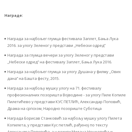
Награде:
Награда за најбољег глумца фестивала Заплет, Бања Лука
2016. за улогу Зеленог у представи ,,Небески одред’’
Награда за глумца вечери за улогу Зеленог у представи
,,Небески одред’’ на фестивалу Заплет, Бања Лука 2016.
Награда за најбољег глумца за улогу Душана у филму ,,Ових
дана’’ на Башта фесту, 2015.
Награда за најбољу мушку улогу на 71. фестивалу
професионалних позоришта Војводине - за улогу Пиле Копиле
Пилетићево у представи КУС ПЕТЛИЋ, Александар Поповић,
Драма на српском, Народно позориште Суботица
Награда Борисав Станковић за најбољу мушку улогу Пилета
Копилета, у представи Кус петлић, рађеној по тексту
Александра Поповића, а у режији Милана Нешковића и