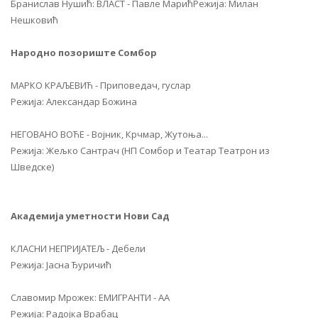
Бранислав Нушић: ВЛАСТ - Павле Марић
Режија: Милан
Нешковић
Народно позориште Сомбор
МАРКО КРАЉЕВИЋ - Приповедач, гуслар
Режија: Александар Божина
НЕГОВАНО ВОЋЕ - Војник, Крчмар, Жутоња...
Режија: Жељко Сантрач (НП Сомбор и Театар Театрон из
Шведске)
Академија уметности Нови Сад
КЛАСНИ НЕПРИЈАТЕЉ - Дебели
Режија: Јасна Ђуричић
Славомир Мрожек: ЕМИГРАНТИ - АА
Режија: Радојка Врабац