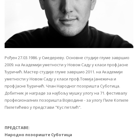
Рођен 27.03.1986. у Смедереву. Основне студије глуме завршио
2009. на Академији уметности у Новом Саду у класи проф.Јасне
Ђуричић. Мастер студије глуме завршио 2011. на Академији
уметности у Новом Саду у класи проф.Томија Јанежича и
проф.Јасне Ђуричић. Члан Народног позоришта Суботица.
Добитник је награде за најбољу мушку улогу на 71. фестивалу
професионалних позоришта Војводине - за улогу Пиле Копиле
Пилетићево у представи "Кус петлић".
ПРЕДСТАВЕ:
Народно позориште Суботица