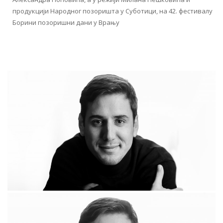
продукцији Народног позоришта у Суботици, на 42. фестивалу
Борини позоришни дани у Врању