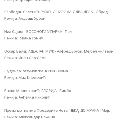
Слободан Селенић: РУЖЕЊЕ НАРОДА У ДВА ДЕЛА - Обрад
Режија: Андраш Урбан
Нил Сајмон: БОСОНОГИ У ПАРКУ - Пол
Режија: Јована Томић
Оскар Вајлд: ИДЕАЛАН МУЖ - Алфред Боузи, Мејбел Чилтерн
Режија: Иван Лео Лемо
Људмила Разумовска: КУЋИ - Фома
Режија: Миа Кнежевић
Ранко Маринковић: ГЛОРИЈА - Бимбо
Режија: Анђелка Николић
Према мотивима Фредерика Нота: ЧЕКАЈ ДО МРАКА - Мајк
Режија: Александар Божина