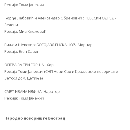
Режија: Томи Јанежич
Ђорђе Лебовић и Александар Обреновић : НЕБЕСКИ ОДРЕД -
Зелени
Режија: Миа Кнежевић
Виљем Шекспир: БОГОЈАВЉЕНСКА НОЋ -Морнар
Режија: Егон Савин
ОПЕРА ЗА ТРИ ГОРША - Хор
Режија Томи Јанежич (СНП Нови Сад и Краљевско позориште
Зетски дом, Цетиње)
СМРТ ИВАНА ИЉИЧА -Наратор
Режија: Томи Јанежић
Народно позориште Београд