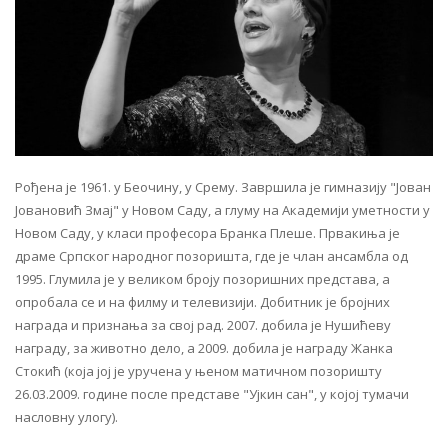
Рођена је 1961. у Беочину, у Срему. Завршила је гимназију "Јован
Јовановић Змај" у Новом Саду, а глуму на Академији уметности у
Новом Саду, у класи професора Бранка Плеше. Првакиња је
драме Српског народног позоришта, где је члан ансамбла од
1995. Глумила је у великом броју позоришних представа, а
опробала се и на филму и телевизији. Добитник је бројних
награда и признања за свој рад. 2007. добила је Нушићеву
награду, за животно дело, а 2009. добила је награду Жанка
Стокић (која јој је уручена у њеном матичном позоришту
26.03.2009. године после представе "Ујкин сан", у којој тумачи
насловну улогу).