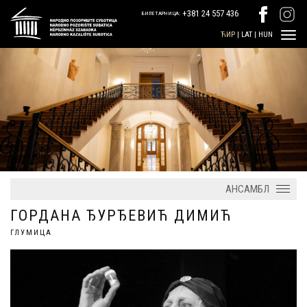
+381 24 557 436
БИЛЕТАРНИЦА:
ЋИР
|
LAT
|
HUN
АНСАМБЛ
ГОРДАНА ЂУРЂЕВИЋ ДИМИЋ
ГЛУМИЦА