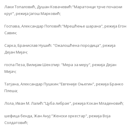
Лаки Топаловић, Душан Ковачевић:"Маратонци трче почасни
круг", режија Јагош Марковић;
Госпава, Александар Поповић:"Мрешћење шарана", режија Егон
Савин;
Сарка, Бранислав Нушић: "Ожалошћена породица", режија
Дејан Мијач;
госпа Пеза, Вилијам Шекспир: "Мера за меру", режија Дејан
Мијач;
Татјана, Александар Пушкин:"Евгеније Оњегин", режија Бранко
Плеша;
Лола, Иван М. Лалић:"Цуба либрае", режија Кокан Младеновић;
шефица бенда, Жан Ануј:"Женски оркестар", режија Воја
Солдатовић;