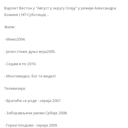
Вајолет Вестон у "Август у округу Осејџ" у режији Александра
Божине ( НП Суботица) ...
Филм :
- Мемо2004.
- Јесен стиже дуњо моја2005.
- Седам и по 2010.
- Монтевидео, бог те видео!
Телевизија:
- Вратиће се роде - серија 2007.
- Заборављени умови Србије 2008.
- Горки плодови - серија 2009.