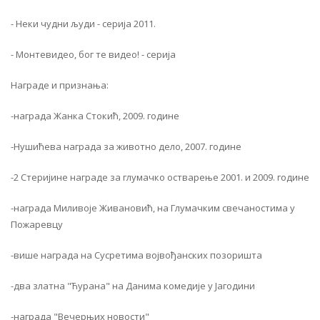
- Неки чудни људи - серија 2011.
- Монтевидео, бог те видео! - серија
Награде и признања:
-награда Жанка Стокић, 2009. године
-Нушићева награда за животно дело, 2007. године
-2 Стеријине награде за глумачко остварење 2001. и 2009. године
-награда Миливоје Живановић, на Глумачким свечаностима у
Пожаревцу
-више награда на Сусретима војвођанских позоришта
-два златна "Ћурана" на Данима комедије у Јагодини
-награда "Вечерњих новости"