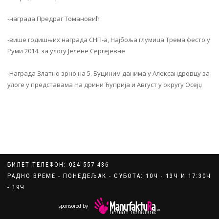
-награда Предраг Томановић
-више годишњих награда СНП-а, Најбоља глумица Трема фесто у
Руми 2014. за улогу Јелене Сергејевне
-Награда Златно зрно на 5. Буциним данима у Александровцу за
улоге у представама На дрини Ћуприја и Август у округу Осејџ
БИЛЕТ ТЕЛЕФОН: 024 557 436
РАДНО ВРЕМЕ - ПОНЕДЕЉАК - СУБОТА: 10Ч - 13Ч И 17:30Ч
- 19Ч
sponsored by