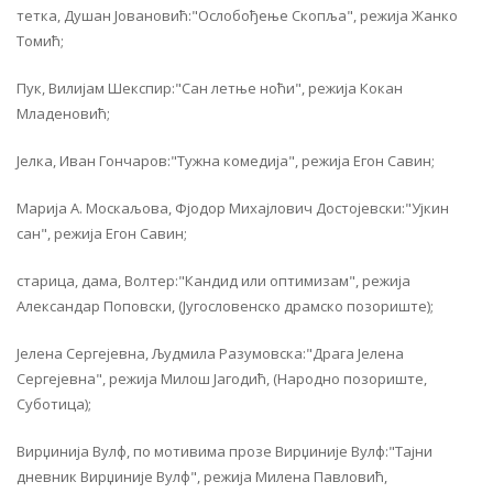
тетка, Душан Јовановић:"Ослобођење Скопља", режија Жанко
Томић;
Пук, Вилијам Шекспир:"Сан летње ноћи", режија Кокан
Младеновић;
Јелка, Иван Гончаров:"Тужна комедија", режија Егон Савин;
Марија А. Москаљова, Фјодор Михајлович Достојевски:"Ујкин
сан", режија Егон Савин;
старица, дама, Волтер:"Кандид или оптимизам", режија
Александар Поповски, (Југословенско драмско позориште);
Јелена Сергејевна, Људмила Разумовска:"Драга Јелена
Сергејевна", режија Милош Јагодић, (Народно позориште,
Суботица);
Вирџинија Вулф, по мотивима прозе Вирџиније Вулф:"Тајни
дневник Вирџиније Вулф", режија Милена Павловић,