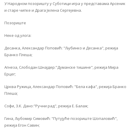
У Народном позоришту у Суботици игра у представама Арсеник
и старе чипке и Драга Јелена Сергејевна.
Позориште
Неке од улога:
Десанка, Александар Поповић: "Љубинко и Десанка", режија
Бранко Плеша;
Агнеза, Слободан Шнајдер:"Думанске тишине", режија Мира
Ерцег;
Црква Ружица, Александар Поповић: "Бела кафа", режија Бранко
Плеша;
Софи, З.К. Дано:"Ручни рад", режија Е. Балаж;
Гина, Љубомир Симовић: "Путујуће позориште Шопаловић",
режија Егон Савин;