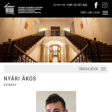
+381 24 557 436
JEGYPÉNZTÁR:
ЋИР
|
LAT
|
HUN
TÁRSULATOK
NYÁRI ÁKOS
SZÍNÉSZ