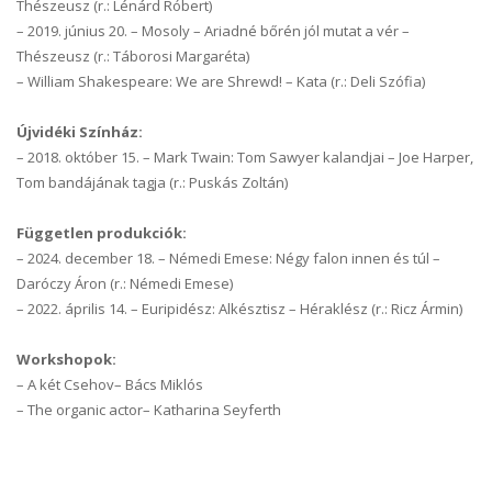
Thészeusz (r.: Lénárd Róbert)
–
2019. június 20. – Mosoly – Ariadné bőrén jól mutat a vér –
Thészeusz (r.: Táborosi Margaréta)
–
William Shakespeare: We are Shrewd! – Kata (r.: Deli Szófia)
Újvidéki Színház:
–
2018. október 15. – Mark Twain: Tom Sawyer kalandjai – Joe Harper,
Tom bandájának tagja (r.: Puskás Zoltán)
Független produkciók:
–
2024. december 18. – Némedi Emese: Négy falon innen és túl –
Daróczy Áron (r.: Némedi Emese)
–
2022. április 14. – Euripidész: Alkésztisz – Héraklész (r.: Ricz Ármin)
Workshopok:
–
A két Csehov– Bács Miklós
–
The organic actor– Katharina Seyferth