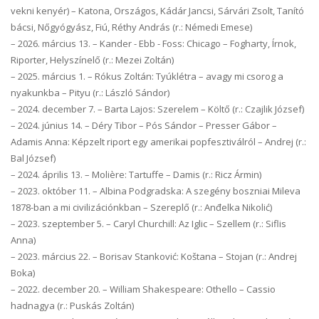
vekni kenyér) – Katona, Országos, Kádár Jancsi, Sárvári Zsolt, Tanító
bácsi, Nőgyógyász, Fiú, Réthy András (r.: Némedi Emese)
–
2026. március 13. – Kander - Ebb - Foss: Chicago – Fogharty, Írnok,
Riporter, Helyszínelő (r.: Mezei Zoltán)
–
2025. március 1. – Rókus Zoltán: Tyúklétra – avagy mi csorog a
nyakunkba – Pityu (r.: László Sándor)
–
2024. december 7. – Barta Lajos: Szerelem – Költő (r.: Czajlik József)
–
2024. június 14. – Déry Tibor – Pós Sándor – Presser Gábor –
Adamis Anna: Képzelt riport egy amerikai popfesztiválról – Andrej (r.:
Bal József)
–
2024. április 13. – Molière: Tartuffe – Damis (r.: Ricz Ármin)
–
2023. október 11. – Albina Podgradska: A szegény boszniai Mileva
1878-ban a mi civilizációnkban – Szereplő (r.: Anđelka Nikolić)
–
2023. szeptember 5. – Caryl Churchill: Az Iglic – Szellem (r.: Siflis
Anna)
–
2023. március 22. – Borisav Stanković: Koštana – Stojan (r.: Andrej
Boka)
–
2022. december 20. – William Shakespeare: Othello – Cassio
hadnagya (r.: Puskás Zoltán)