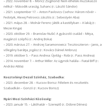
–
2022. november 8. – Móricz Zsigmond: Nem élhetek muzsikaszó
nélkül – Második uraság, Suhanc (r.: László Sándor)
–
2021. szeptember 17. – Anton Pavlovics Csehov: Három nővér –
Fedotyik, Alexej Petrovics zászlós (r.: Sebestyén Aba)
–
2021. május 28. – Molnár Ferenc: Játék a kastélyban – A lakáj (r.:
Mezei Kinga)
–
2020. október 29. – Branislav Nušić: A gyászoló család – Mitya,
magánzó szépfiú (r.: Andrej Boka)
–
2020. március 27. – Andrzej Saramonowicz: Tesztoszteron – Janis, a
vőlegény barátja, jogász (r.: Kovács Dániel Ambrus)
–
2019. október 5. – Pass Andrea: Újvilág – Robi (r.: Pass Andrea)
–
2014. november 7. – Arthur Miller: Az ügynök halála – Fiatal Biff (r.:
Andrási Attila)
Kosztolányi Dezső Színház, Szabadka:
–
2023. december 28. – Kucsov Borisz: Félelem és reszketés
Szabadkán – Gonzó (r.: Kucsov Borisz)
Nyári Mozi Színházi Közösség:
–
2023. január 15. – Látóhatár – Szereplő (r.: Döbrei Dénes)