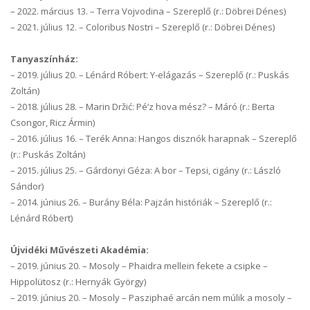
–
2022. március 13. – Terra Vojvodina – Szereplő (r.: Döbrei Dénes)
–
2021. július 12. – Coloribus Nostri – Szereplő (r.: Döbrei Dénes)
Tanyaszínház:
–
2019. július 20. – Lénárd Róbert: Y-elágazás – Szereplő (r.: Puskás
Zoltán)
–
2018. július 28. – Marin Držić: Pé’z hova mész? – Máró (r.: Berta
Csongor, Ricz Ármin)
–
2016. július 16. – Terék Anna: Hangos disznók harapnak – Szereplő
(r.: Puskás Zoltán)
–
2015. július 25. – Gárdonyi Géza: A bor – Tepsi, cigány (r.: László
Sándor)
–
2014. június 26. – Burány Béla: Pajzán históriák – Szereplő (r.:
Lénárd Róbert)
Újvidéki Művészeti Akadémia:
–
2019. június 20. – Mosoly – Phaidra mellein fekete a csipke –
Hippolütosz (r.: Hernyák György)
–
2019. június 20. – Mosoly – Pasziphaé arcán nem múlik a mosoly –