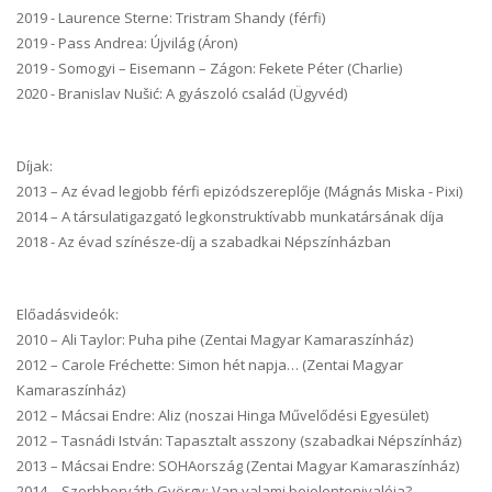
2019 - Laurence Sterne: Tristram Shandy (férfi)
2019 - Pass Andrea: Újvilág (Áron)
2019 - Somogyi – Eisemann – Zágon: Fekete Péter (Charlie)
2020 - Branislav Nušić: A gyászoló család (Ügyvéd)
Díjak:
2013 – Az évad legjobb férfi epizódszereplője (Mágnás Miska - Pixi)
2014 – A társulatigazgató legkonstruktívabb munkatársának díja
2018 - Az évad színésze-díj a szabadkai Népszínházban
Előadásvideók:
2010 – Ali Taylor: Puha pihe (Zentai Magyar Kamaraszínház)
2012 – Carole Fréchette: Simon hét napja… (Zentai Magyar
Kamaraszínház)
2012 – Mácsai Endre: Aliz (noszai Hinga Művelődési Egyesület)
2012 – Tasnádi István: Tapasztalt asszony (szabadkai Népszínház)
2013 – Mácsai Endre: SOHAország (Zentai Magyar Kamaraszínház)
2014 – Szerbhorváth György: Van valami bejelentenivalója?