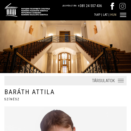
+381 24 557 436
JEGYPÉNZTÁR:
ЋИР
|
LAT
|
HUN
TÁRSULATOK
BARÁTH ATTILA
SZÍNÉSZ