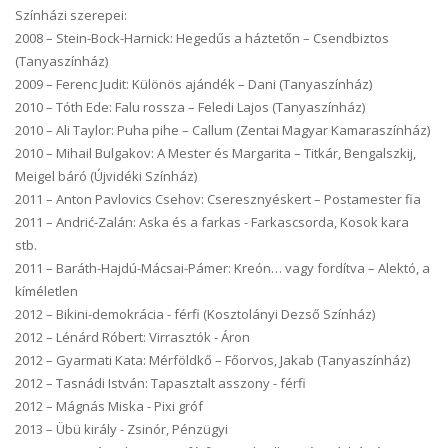
Színházi szerepei:
2008 – Stein-Bock-Harnick: Hegedűs a háztetőn – Csendbiztos
(Tanyaszínház)
2009 – Ferenc Judit: Különös ajándék – Dani (Tanyaszínház)
2010 – Tóth Ede: Falu rossza – Feledi Lajos (Tanyaszínház)
2010 – Ali Taylor: Puha pihe – Callum (Zentai Magyar Kamaraszínház)
2010 – Mihail Bulgakov: A Mester és Margarita – Titkár, Bengalszkij,
Meigel báró (Újvidéki Színház)
2011 – Anton Pavlovics Csehov: Cseresznyéskert – Postamester fia
2011 – Andrić-Zalán: Aska és a farkas - Farkascsorda, Kosok kara
stb.
2011 – Baráth-Hajdú-Mácsai-Pámer: Kreón… vagy fordítva – Alektó, a
kíméletlen
2012 – Bikini-demokrácia - férfi (Kosztolányi Dezső Színház)
2012 – Lénárd Róbert: Virrasztók - Áron
2012 – Gyarmati Kata: Mérföldkő – Főorvos, Jakab (Tanyaszínház)
2012 – Tasnádi István: Tapasztalt asszony - férfi
2012 – Mágnás Miska - Pixi gróf
2013 – Übü király - Zsinór, Pénzügyi