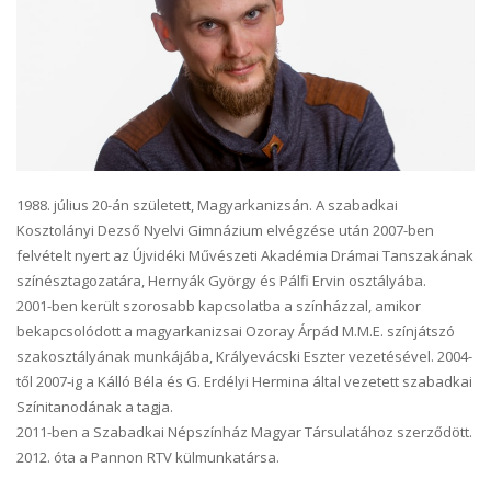
1988. július 20-án született, Magyarkanizsán. A szabadkai
Kosztolányi Dezső Nyelvi Gimnázium elvégzése után 2007-ben
felvételt nyert az Újvidéki Művészeti Akadémia Drámai Tanszakának
színésztagozatára, Hernyák György és Pálfi Ervin osztályába.
2001-ben került szorosabb kapcsolatba a színházzal, amikor
bekapcsolódott a magyarkanizsai Ozoray Árpád M.M.E. színjátszó
szakosztályának munkájába, Krályevácski Eszter vezetésével. 2004-
től 2007-ig a Kálló Béla és G. Erdélyi Hermina által vezetett szabadkai
Színitanodának a tagja.
2011-ben a Szabadkai Népszínház Magyar Társulatához szerződött.
2012. óta a Pannon RTV külmunkatársa.