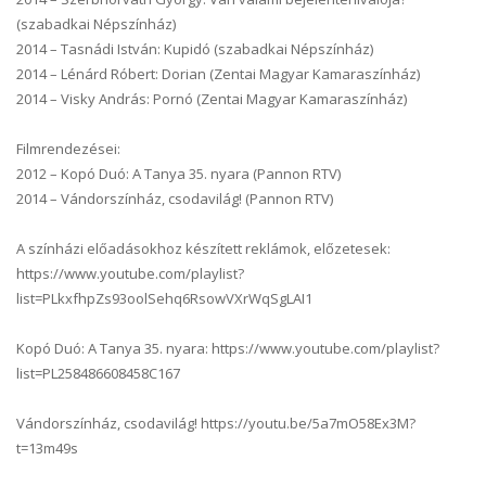
(szabadkai Népszínház)
2014 – Tasnádi István: Kupidó (szabadkai Népszínház)
2014 – Lénárd Róbert: Dorian (Zentai Magyar Kamaraszínház)
2014 – Visky András: Pornó (Zentai Magyar Kamaraszínház)
Filmrendezései:
2012 – Kopó Duó: A Tanya 35. nyara (Pannon RTV)
2014 – Vándorszínház, csodavilág! (Pannon RTV)
A színházi előadásokhoz készített reklámok, előzetesek:
https://www.youtube.com/playlist?
list=PLkxfhpZs93oolSehq6RsowVXrWqSgLAI1
Kopó Duó: A Tanya 35. nyara: https://www.youtube.com/playlist?
list=PL258486608458C167
Vándorszínház, csodavilág! https://youtu.be/5a7mO58Ex3M?
t=13m49s