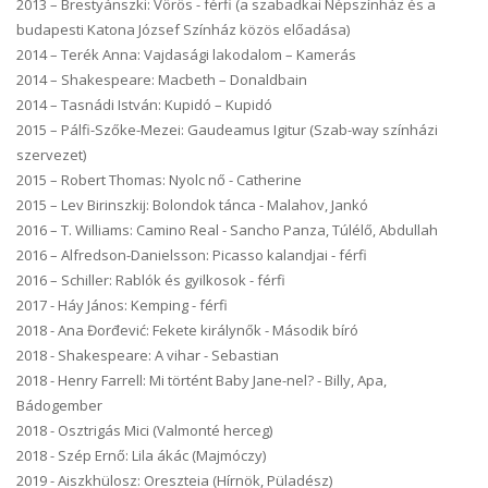
2013 – Brestyánszki: Vörös - férfi (a szabadkai Népszínház és a
budapesti Katona József Színház közös előadása)
2014 – Terék Anna: Vajdasági lakodalom – Kamerás
2014 – Shakespeare: Macbeth – Donaldbain
2014 – Tasnádi István: Kupidó – Kupidó
2015 – Pálfi-Szőke-Mezei: Gaudeamus Igitur (Szab-way színházi
szervezet)
2015 – Robert Thomas: Nyolc nő - Catherine
2015 – Lev Birinszkij: Bolondok tánca - Malahov, Jankó
2016 – T. Williams: Camino Real - Sancho Panza, Túlélő, Abdullah
2016 – Alfredson-Danielsson: Picasso kalandjai - férfi
2016 – Schiller: Rablók és gyilkosok - férfi
2017 - Háy János: Kemping - férfi
2018 - Ana Đorđević: Fekete királynők - Második bíró
2018 - Shakespeare: A vihar - Sebastian
2018 - Henry Farrell: Mi történt Baby Jane-nel? - Billy, Apa,
Bádogember
2018 - Osztrigás Mici (Valmonté herceg)
2018 - Szép Ernő: Lila ákác (Majmóczy)
2019 - Aiszkhülosz: Oreszteia (Hírnök, Püladész)