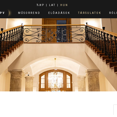
ЋИР
|
LAT
|
HUN
PPV
MŰSORREND
ELŐADÁSOK
TÁRSULATOK
RÓL