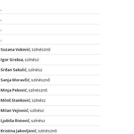
,
,
,
,
Suzana Vuković
, színésznő
Igor Greksa
, színész
Srđan Sekulić
, színész
Sanja Moravčić
, színésznő
Minja Peković
, színésznő
Miloš Stanković
, színész
Milan Vejnović
, színész
Ljubiša Ristović
, színész
Kristina Jakovljević
, színésznő