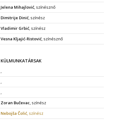
Jelena Mihajlović
, színésznő
Dimitrije Dinić
, színész
Vladimir Grbić
, színész
Vesna Kljajić-Ristović
, színésznő
KÜLMUNKATÁRSAK
,
,
,
Zoran Bučevac
, színész
Nebojša Čolić
, színész