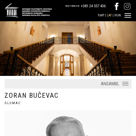
+381 24 557 436
BILETARNICA:
ЋИР
|
LAT
|
HUN
ANSAMBL
ZORAN BUČEVAC
GLUMAC