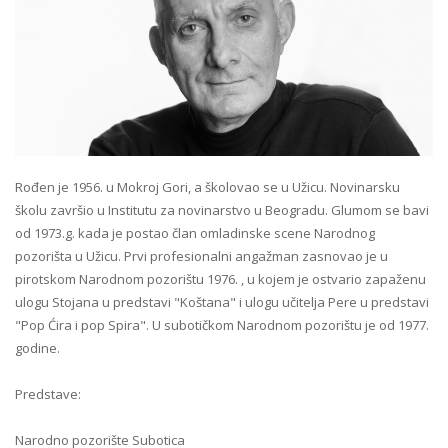
Rođen je 1956. u Mokroj Gori, a školovao se u Užicu. Novinarsku
školu završio u Institutu za novinarstvo u Beogradu. Glumom se bavi
od 1973.g. kada je postao član omladinske scene Narodnog
pozorišta u Užicu. Prvi profesionalni angažman zasnovao je u
pirotskom Narodnom pozorištu 1976. , u kojem je ostvario zapaženu
ulogu Stojana u predstavi "Koštana" i ulogu učitelja Pere u predstavi
"Pop Ćira i pop Spira". U subotičkom Narodnom pozorištu je od 1977.
godine.
Predstave:
Narodno pozorište Subotica