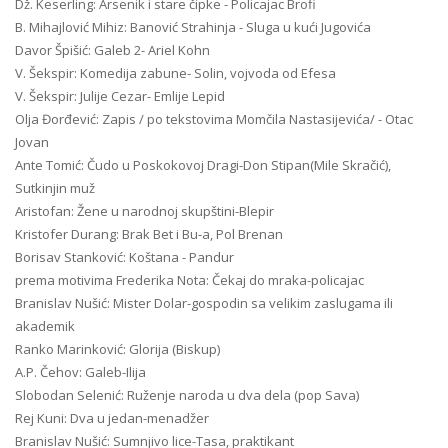
Dž. Keserling: Arsenik i stare čipke - Policajac Brofi
B. Mihajlović Mihiz: Banović Strahinja - Sluga u kući Jugovića
Davor Špišić: Galeb 2- Ariel Kohn
V. Šekspir: Komedija zabune- Solin, vojvoda od Efesa
V. Šekspir: Julije Cezar- Emlije Lepid
Olja Đorđević: Zapis / po tekstovima Momčila Nastasijevića/ - Otac
Jovan
Ante Tomić: Čudo u Poskokovoj Dragi-Don Stipan(Mile Skračić),
Sutkinjin muž
Aristofan: Žene u narodnoj skupštini-Blepir
Kristofer Durang: Brak Bet i Bu-a, Pol Brenan
Borisav Stanković: Koštana - Pandur
prema motivima Frederika Nota: Čekaj do mraka-policajac
Branislav Nušić: Mister Dolar-gospodin sa velikim zaslugama ili
akademik
Ranko Marinković: Glorija (Biskup)
A.P. Čehov: Galeb-Ilija
Slobodan Selenić: Ruženje naroda u dva dela (pop Sava)
Rej Kuni: Dva u jedan-menadžer
Branislav Nušić: Sumnjivo lice-Tasa, praktikant