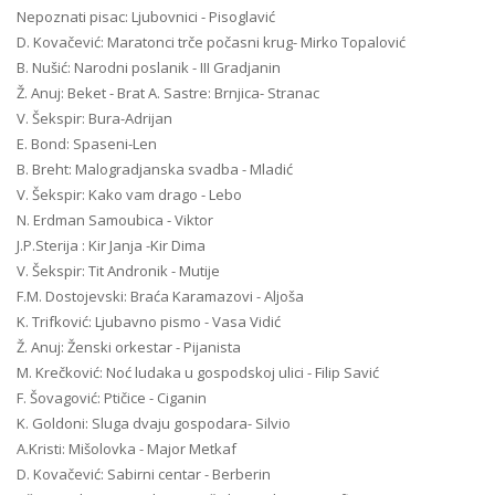
Nepoznati pisac: Ljubovnici - Pisoglavić
D. Kovačević: Maratonci trče počasni krug- Mirko Topalović
B. Nušić: Narodni poslanik - III Gradjanin
Ž. Anuj: Beket - Brat A. Sastre: Brnjica- Stranac
V. Šekspir: Bura-Adrijan
E. Bond: Spaseni-Len
B. Breht: Malogradjanska svadba - Mladić
V. Šekspir: Kako vam drago - Lebo
N. Erdman Samoubica - Viktor
J.P.Sterija : Kir Janja -Kir Dima
V. Šekspir: Tit Andronik - Mutije
F.M. Dostojevski: Braća Karamazovi - Aljoša
K. Trifković: Ljubavno pismo - Vasa Vidić
Ž. Anuj: Ženski orkestar - Pijanista
M. Krečković: Noć ludaka u gospodskoj ulici - Filip Savić
F. Šovagović: Ptičice - Ciganin
K. Goldoni: Sluga dvaju gospodara- Silvio
A.Kristi: Mišolovka - Major Metkaf
D. Kovačević: Sabirni centar - Berberin