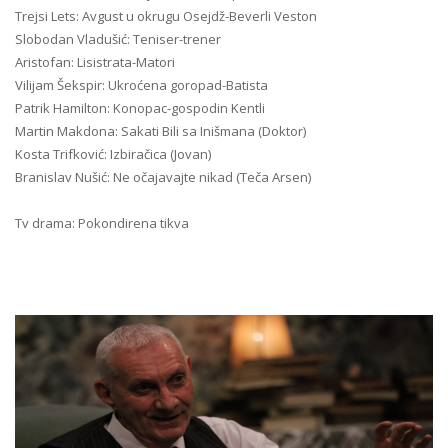
Trejsi Lets: Avgust u okrugu Osejdž-Beverli Veston
Slobodan Vladušić: Teniser-trener
Aristofan: Lisistrata-Matori
Vilijam Šekspir: Ukroćena goropad-Batista
Patrik Hamilton: Konopac-gospodin Kentli
Martin Makdona: Sakati Bili sa Inišmana (Doktor)
Kosta Trifković: Izbiračica (Jovan)
Branislav Nušić: Ne očajavajte nikad (Teča Arsen)
Tv drama: Pokondirena tikva