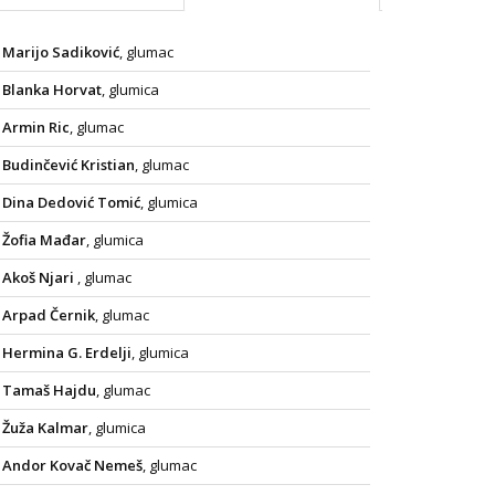
Marijo Sadiković
, glumac
Blanka Horvat
, glumica
Armin Ric
, glumac
Budinčević Kristian
, glumac
Dina Dedović Tomić
, glumica
Žofia Mađar
, glumica
Akoš Njari
, glumac
Arpad Černik
, glumac
Hermina G. Erdelji
, glumica
Tamaš Hajdu
, glumac
Žuža Kalmar
, glumica
Andor Kovač Nemeš
, glumac