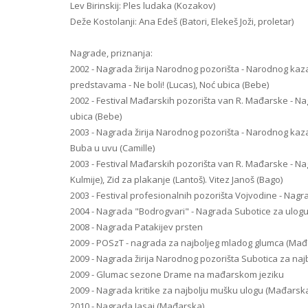
Lev Birinskij: Ples ludaka (Kozakov)
Deže Kostolanji: Ana Edeš (Batori, Elekeš Joži, proletar)
Nagrade, priznanja:
2002 - Nagrada žirija Narodnog pozorišta - Narodnog kaza
predstavama - Ne boli! (Lucas), Noć ubica (Bebe)
2002 - Festival Mađarskih pozorišta van R. Mađarske - Nag
ubica (Bebe)
2003 - Nagrada žirija Narodnog pozorišta - Narodnog kaza
Buba u uvu (Camille)
2003 - Festival Mađarskih pozorišta van R. Mađarske - N
Kulmije), Zid za plakanje (Lantoš). Vitez Janoš (Bago)
2003 - Festival profesionalnih pozorišta Vojvodine - Nagra
2004 - Nagrada "Bodrogvari" - Nagrada Subotice za ulogu 
2008 - Nagrada Patakijev prsten
2009 - POSzT - nagrada za najboljeg mladog glumca (Mađ
2009 - Nagrada žirija Narodnog pozorišta Subotica za n
2009 - Glumac sezone Drame na mađarskom jeziku
2009 - Nagrada kritike za najbolju mušku ulogu (Mađarsk
2010 - Nagrada Jasai (Mađarska)