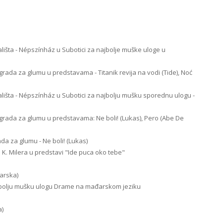
lišta - Népszínház u Subotici za najbolje muške uloge u
rada za glumu u predstavama - Titanik revija na vodi (Tide), Noć
lišta - Népszínház u Subotici za najbolju mušku sporednu ulogu -
agrada za glumu u predstavama: Ne boli! (Lukas), Pero (Abe De
da za glumu - Ne boli! (Lukas)
K. Milera u predstavi "Ide puca oko tebe"
arska)
ajbolju mušku ulogu Drame na mađarskom jeziku
a)