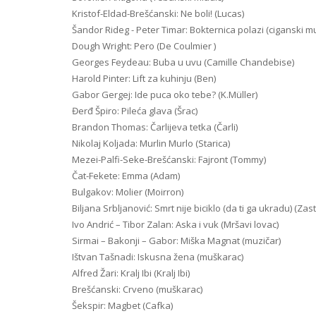
Kristof-Eldad-Brešćanski: Ne boli! (Lucas)
Šandor Rideg - Peter Timar: Bokternica polazi (ciganski m
Dough Wright: Pero (De Coulmier )
Georges Feydeau: Buba u uvu (Camille Chandebise)
Harold Pinter: Lift za kuhinju (Ben)
Gabor Gergej: Ide puca oko tebe? (K.Müller)
Đerđ Špiro: Pileća glava (Šrac)
Brandon Thomas: Čarlijeva tetka (Čarli)
Nikolaj Koljada: Murlin Murlo (Starica)
Mezei-Palfi-Seke-Brešćanski: Fajront (Tommy)
Čat-Fekete: Emma (Adam)
Bulgakov: Molier (Moirron)
Biljana Srbljanović: Smrt nije biciklo (da ti ga ukradu) (Zast
Ivo Andrić – Tibor Zalan: Aska i vuk (Mršavi lovac)
Sirmai – Bakonji – Gabor: Miška Magnat (muzičar)
Ištvan Tašnadi: Iskusna žena (muškarac)
Alfred Žari: Kralj Ibi (Kralj Ibi)
Brešćanski: Crveno (muškarac)
Šekspir: Magbet (Cafka)