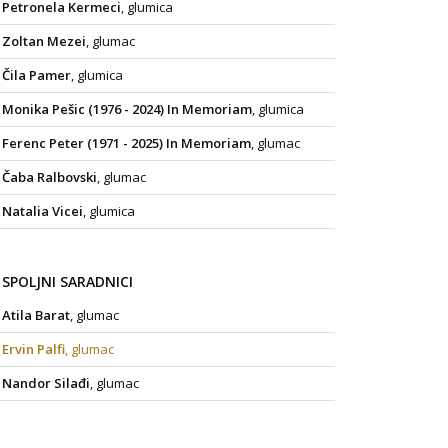
Petronela Kermeci
, glumica
Zoltan Mezei
, glumac
Čila Pamer
, glumica
Monika Pešic (1976 - 2024) In Memoriam
, glumica
Ferenc Peter (1971 - 2025) In Memoriam
, glumac
Čaba Ralbovski
, glumac
Natalia Vicei
, glumica
SPOLJNI SARADNICI
Atila Barat
, glumac
Ervin Palfi
, glumac
Nandor Silađi
, glumac