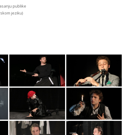
asanju publike
skom jeziku)