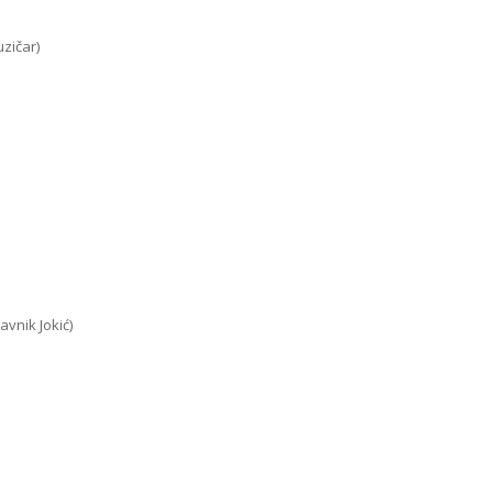
uzičar)
avnik Jokić)