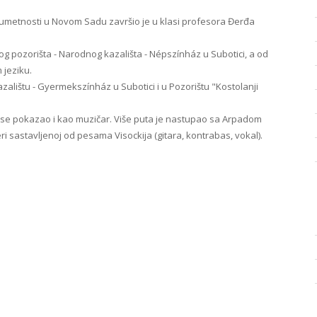
 umetnosti u Novom Sadu završio je u klasi profesora Đerđa
.
g pozorišta - Narodnog kazališta - Népszínház u Subotici, a od
 jeziku.
azalištu - Gyermekszínház u Subotici i u Pozorištu "Kostolanji
" se pokazao i kao muzičar. Više puta je nastupao sa Arpadom
i sastavljenoj od pesama Visockija (gitara, kontrabas, vokal).