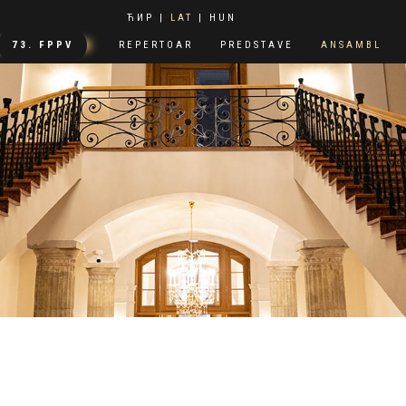
ЋИР
|
LAT
|
HUN
73. FPPV
REPERTOAR
PREDSTAVE
ANSAMBL