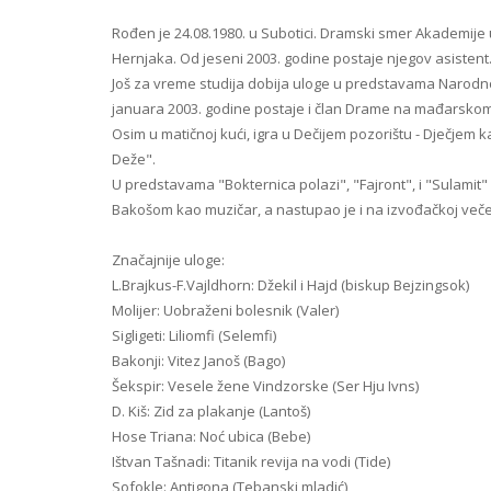
Rođen je 24.08.1980. u Subotici. Dramski smer Akademije
Hernjaka. Od jeseni 2003. godine postaje njegov asistent
Još za vreme studija dobija uloge u predstavama Narodno
januara 2003. godine postaje i član Drame na mađarskom
Osim u matičnoj kući, igra u Dečijem pozorištu - Dječjem k
Deže".
U predstavama "Bokternica polazi", "Fajront", i "Sulamit
Bakošom kao muzičar, a nastupao je i na izvođačkoj večer
Značajnije uloge:
L.Brajkus-F.Vajldhorn: Džekil i Hajd (biskup Bejzingsok)
Molijer: Uobraženi bolesnik (Valer)
Sigligeti: Liliomfi (Selemfi)
Bakonji: Vitez Janoš (Bago)
Šekspir: Vesele žene Vindzorske (Ser Hju Ivns)
D. Kiš: Zid za plakanje (Lantoš)
Hose Triana: Noć ubica (Bebe)
Ištvan Tašnadi: Titanik revija na vodi (Tide)
Sofokle: Antigona (Tebanski mladić)