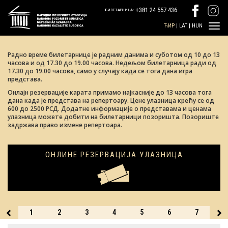
+381 24 557 436
БИЛЕТАРНИЦА:
ЋИР
|
LAT
|
HUN
Радно време билетарнице је радним данима и суботом од 10 до 13
часова и од 17.30 до 19.00 часова. Недељом билетарница ради од
17.30 до 19.00 часова, само у случају када се тога дана игра
представа.
Oнлајн резервације карата примамо најкасније до 13 часова тога
дана када је представа на репертоару. Цене улазница крећу се од
600 до 2500 РСД. Додатне информације о представама и ценама
улазница можете добити на билетарници позоришта. Позориште
задржава право измене репертоара.
ОНЛИНЕ РЕЗЕРВАЦИЈА УЛАЗНИЦА
31
1
2
3
4
5
6
7
8