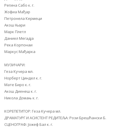
Регина Сабо к. г.
Жофиа Мађар
Петронела Кермеци
Акош Њари
Марк Плетл
Даниел Мегадја
Река Корпонаи
Маркус Мађарка
МУЗИЧАРИ:
Геза Кучера мл.
Норберт Циндел к. г.
Мате Биро к. г.
Акош Диенеш к. г.
Никола Домањ к. г.
КОРЕПЕТИТОР: Геза Кучера мл.
ДРАМАТУРГ И АСИСТЕНТ РЕДИТЕЉА: Рози Брешћански Б.
СЦЕНОГРАФ: Јожеф Бал к. г.