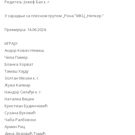
Редитељ: Јожеф Бал к. г.
У сарадњи са плесном групом „Рона
"
МКЦ „Непкер
"
Премијера: 14.06.2024.
ИГРАЈУ:
Андор Ковач Немеш
Чила Памер
Бланка Хорват
Тамаш Хајду
Золтан Мезеи к. г.
Жужа Калмар
Нандор Силађи к. г.
Наталиа Вицеи
Кристиан Будинчевић
Сузана Вуковић
Чаба Ралбовски
Армин Риц
Дина Дедовић Томић