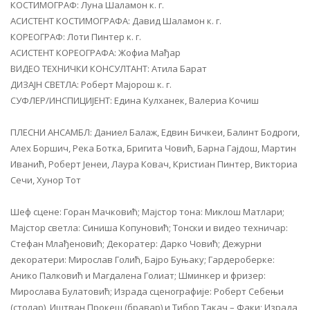
КОСТИМОГРАФ: Луна Шаламон к. г.
АСИСТЕНТ КОСТИМОГРАФА: Давид Шаламон к. г.
КОРЕОГРАФ: Лоти Пинтер к. г.
АСИСТЕНТ КОРЕОГРАФА: Жофиа Мађар
ВИДЕО ТЕХНИЧКИ КОНСУЛТАНТ: Атила Барат
ДИЗАЈН СВЕТЛА: Роберт Мајорош к. г.
СУФЛЕР/ИНСПИЦИЈЕНТ: Едина Кулханек, Валериа Кочиш
ПЛЕСНИ АНСАМБЛ: Даниел Балаж, Едвин Бичкеи, Балинт Бодроги,
Алеx Боршич, Река Ботка, Бригита Човић, Барна Гајдош, Мартин
Иванић, Роберт Јенеи, Лаура Ковач, Кристиан Пинтер, Викториа
Сечи, Хунор Тот
Шеф сцене: Горан Мачковић; Мајстор тона: Миклош Матлари;
Мајстор светла: Синиша Копуновић; Тонски и видео техничар:
Стефан Млађеновић; Декоратер: Дарко Човић; Дежурни
декоратери: Мирослав Голић, Бајро Буњаку; Гардероберке:
Анико Палковић и Магдалена Голиат; Шминкер и фризер:
Мирослава Булатовић; Израда сценографије: Роберт Себењи
(столар), Иштван Прокеш (бравар) и Тибор Такач – Факи; Израда