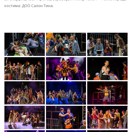
костима: ДОО Салон Тина.