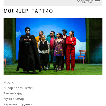
PREDSTAVE
МОЛИЈЕР: ТАРТИФ
Играју:
Андор Ковач Немеш
Тамаш Хајду
Жужа Калмар
Хермина Г. Ердељи