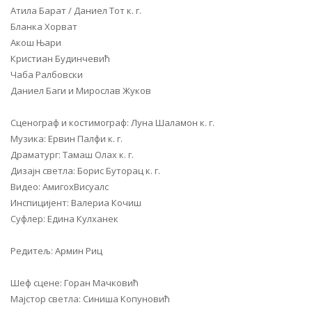
Атила Барат / Даниел Тот к. г.
Бланка Хорват
Акош Њари
Кристиан Будинчевић
Чаба Ралбовски
Даниел Баги и Мирослав Жуков
Сценограф и костимограф: Луна Шаламон к. г.
Музика: Ервин Палфи к. г.
Драматург: Тамаш Олах к. г.
Дизајн светла: Борис Буторац к. г.
Видео: АмигохВисуалс
Инспицијент: Валериа Кочиш
Суфлер: Едина Кулханек
Редитељ: Армин Риц
Шеф сцене: Горан Мачковић
Мајстор светла: Синиша Копуновић