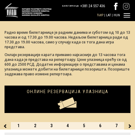
+381 24 557 436
БИЛЕТАРНИЦА:
ЋИР
|
LAT
|
HUN
Радно време билетарнице је радним данима и суботом од 10 до 13
часова и од 17.30 до 19.00 часова. Недељом билетарница ради од
17.30 до 19.00 часова, само у случају када се тога дана игра
представа.
Oнлајн резервације карата примамо најкасније до 13 часова тога
дана када је представа на репертоару. Цене улазница крећу се од
600 до 2500 РСД. Додатне информације о представама и ценама
улазница можете добити на билетарници позоришта. Позориште
задржава право измене репертоара.
ОНЛИНЕ РЕЗЕРВАЦИЈА УЛАЗНИЦА
31
1
2
3
4
5
6
7
8