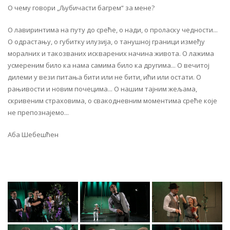
О чему говори „Љубичасти багрем“ за мене?
О лавиринтима на путу до среће, о нади, о проласку чедности...
О одрастању, о губитку илузија, о танушној граници између
моралних и такозваних искварених начина живота. О лажима
усмереним било ка нама самима било ка другима... О вечитој
дилеми у вези питања бити или не бити, ићи или остати. О
рањивости и новим почецима... О нашим тајним жељама,
скривеним страховима, о свакодневним моментима среће које
не препознајемо...
Аба Шебешћен