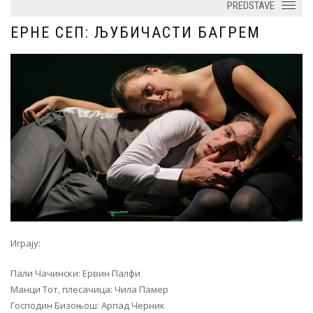
PREDSTAVE
ЕРНЕ СЕП: ЉУБИЧАСТИ БАГРЕМ
Играју:
Пали Чачински: Ервин Палфи
Манци Тот, плесачица: Чила Памер
Господин Бизоњош: Арпад Черник