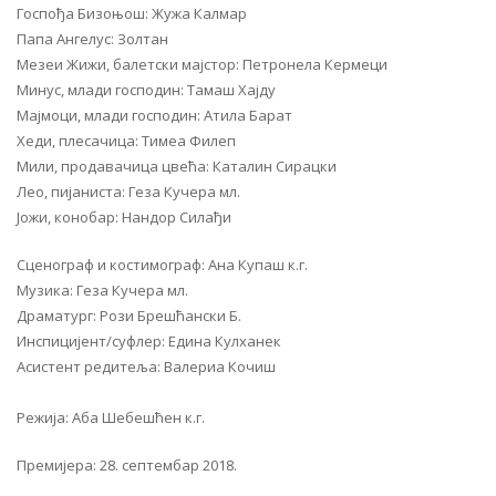
Госпођа Бизоњош: Жужа Калмар
Папа Ангелус: Золтан
Мезеи Жижи, балетски мајстор: Петронела Кермеци
Минус, млади господин: Тамаш Хајду
Мајмоци, млади господин: Атила Барат
Хеди, плесачица: Тимеа Филеп
Мили, продавачица цвећа: Каталин Сирацки
Лео, пијаниста: Геза Кучера мл.
Јожи, конобар: Нандор Силађи
Сценограф и костимограф: Ана Купаш к.г.
Музика: Геза Кучера мл.
Драматург: Рози Брешћански Б.
Инспицијент/суфлер: Едина Кулханек
Асистент редитеља: Валериа Кочиш
Режија: Аба Шебешћен к.г.
Премијера: 28. септембар 2018.