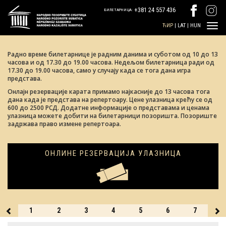
+381 24 557 436
БИЛЕТАРНИЦА:
ЋИР
|
LAT
|
HUN
Радно време билетарнице је радним данима и суботом од 10 до 13
часова и од 17.30 до 19.00 часова. Недељом билетарница ради од
17.30 до 19.00 часова, само у случају када се тога дана игра
представа.
Oнлајн резервације карата примамо најкасније до 13 часова тога
дана када је представа на репертоару. Цене улазница крећу се од
600 до 2500 РСД. Додатне информације о представама и ценама
улазница можете добити на билетарници позоришта. Позориште
задржава право измене репертоара.
ОНЛИНЕ РЕЗЕРВАЦИЈА УЛАЗНИЦА
31
1
2
3
4
5
6
7
8