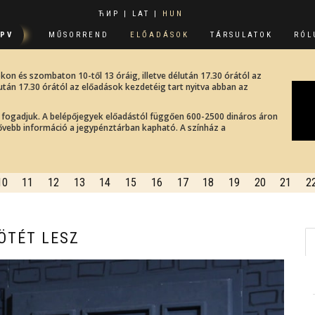
ЋИР
|
LAT
|
HUN
PPV
MŰSORREND
ELŐADÁSOK
TÁRSULATOK
RÓL
on és szombaton 10-től 13 óráig, illetve délután 17.30 órától az
után 17.30 órától az előadások kezdetéig tart nyitva abban az
g fogadjuk. A belépőjegyek előadástól függően 600-2500 dináros áron
bővebb információ a jegypénztárban kapható. А színház a
10
11
12
13
14
15
16
17
18
19
20
21
2
SÖTÉT LESZ