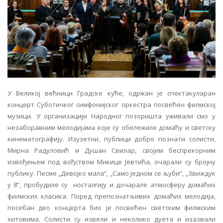
У Великој већници Градске куће, одржан је спектакуларан
концерт Суботичког симфонијског оркестра посвећен филмској
музици. У организацији Народног позоришта уживали смо у
незаборавним мелодијама које су обележиле домаћу и светску
кинематографију. Изузетни, публици добро познати солисти,
Мирна Радуловић и Душан Свилар, својим беспрекорним
извођењем под вођством Микице Јевтића, очарали су бројну
публику. Песме „Девојко мала“, „Само једном се љуби“, „Звиждук
у 8“, пробудиле су носталгију и дочарале атмосферу домаћих
филмских класика. Поред препознатљивих домаћих мелодија,
посебан део концерта био је посвећен светским филмским
хитовима. Солисти су извели и неколико дуета и изазвали