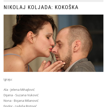
NIKOLAJ KOLJADA: KOKOŠKA
Igraju:
Ala - Jelena Mihajlović
Dijana - Suzana Vuković
Nona - Bojana Milanović
Fjodor - Ljubiša Ristović