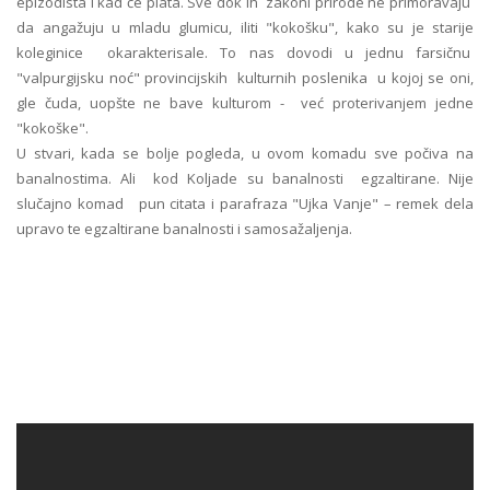
epizodista i kad će plata. Sve dok ih zakoni prirode ne primoravaju
da angažuju u mladu glumicu, iliti "kokošku", kako su je starije
koleginice okarakterisale. To nas dovodi u jednu farsičnu
"valpurgijsku noć" provincijskih kulturnih poslenika u kojoj se oni,
gle čuda, uopšte ne bave kulturom - već proterivanjem jedne
"kokoške".
U stvari, kada se bolje pogleda, u ovom komadu sve počiva na
banalnostima. Ali kod Koljade su banalnosti egzaltirane. Nije
slučajno komad pun citata i parafraza "Ujka Vanje" – remek dela
upravo te egzaltirane banalnosti i samosažaljenja.