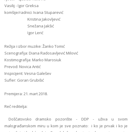
Vasilij - Igor Greksa
komšije/radnici: Ivana Stuparević
Kristina Jakovljević
Snežana Jakšić
Igor Lerić
Režija i izbor muzike: Žanko Tomić
Scenografija: Diana Radosavljević Milović
Kostimografija: Marko Marosiuk
Prevod: Novica Antić
Inspicijent: Vesna Galešev
Sufler: Goran Grubišić
Premijera: 21. mart 2018.
Reč reditelja:
Doščatovsko dramsko pozorište - DDP - uživa u svom
malograđanskom miru u kom je sve poznato: i ko je prvak i ko je