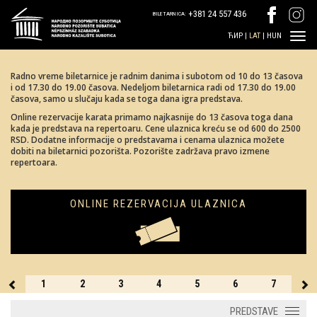
+381 24 557 436
BILETARNICA:
ЋИР
|
LAT
|
HUN
Radno vreme biletarnice je radnim danima i subotom od 10 do 13 časova
i od 17.30 do 19.00 časova. Nedeljom biletarnica radi od 17.30 do 19.00
časova, samo u slučaju kada se toga dana igra predstava.
Online rezervacije karata primamo najkasnije do 13 časova toga dana
kada je predstava na repertoaru. Cene ulaznica kreću se od 600 do 2500
RSD. Dodatne informacije o predstavama i cenama ulaznica možete
dobiti na biletarnici pozorišta. Pozorište zadržava pravo izmene
repertoara.
ONLINE REZERVACIJA ULAZNICA
31
1
2
3
4
5
6
7
8
PREDSTAVE