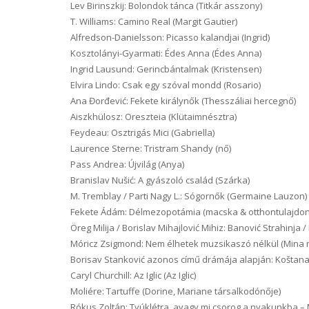
Lev Birinszkij: Bolondok tánca (Titkár asszony)
T. Williams: Camino Real (Margit Gautier)
Alfredson-Danielsson: Picasso kalandjai (Ingrid)
Kosztolányi-Gyarmati: Édes Anna (Édes Anna)
Ingrid Lausund: Gerincbántalmak (Kristensen)
Elvira Lindo: Csak egy szóval mondd (Rosario)
Ana Đorđević: Fekete királynők (Thesszáliai hercegnő)
Aiszkhülosz: Oreszteia (Klütaimnésztra)
Feydeau: Osztrigás Mici (Gabriella)
Laurence Sterne: Tristram Shandy (nő)
Pass Andrea: Újvilág (Anya)
Branislav Nušić: A gyászoló család (Szárka)
M. Tremblay / Parti Nagy L.: Sógornők (Germaine Lauzon)
Fekete Ádám: Délmezopotámia (macska & otthontulajdo
Öreg Milija / Borislav Mihajlović Mihiz: Banović Strahinja 
Móricz Zsigmond: Nem élhetek muzsikaszó nélkül (Mina 
Borisav Stanković azonos című drámája alapján: Koštana
Caryl Churchill: Az Iglic (Az Iglic)
Moliére: Tartuffe (Dorine, Mariane társalkodónője)
Rókus Zoltán: Tyúklétra, avagy mi csorog a nyakunkba – 