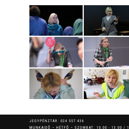
JEGYPÉNZTÁR: 024 557 436
MUNKAIDŐ – HÉTFŐ – SZOMBAT: 10.00 - 13.00 / 17