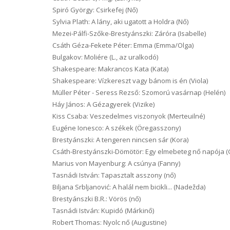
Spiró György: Csirkefej (Nő)
Sylvia Plath: A lány, aki ugatott a Holdra (Nő)
Mezei-Pálfi-Szőke-Brestyánszki: Záróra (Isabelle)
Csáth Géza-Fekete Péter: Emma (Emma/Olga)
Bulgakov: Moliére (L., az uralkodó)
Shakespeare: Makrancos Kata (Kata)
Shakespeare: Vízkereszt vagy bánom is én (Viola)
Müller Péter - Seress Rezső: Szomorú vasárnap (Helén)
Háy János: A Gézagyerek (Vizike)
Kiss Csaba: Veszedelmes viszonyok (Merteuilné)
Eugéne Ionesco: A székek (Öregasszony)
Brestyánszki: A tengeren nincsen sár (Kora)
Csáth-Brestyánszki-Dömötör: Egy elmebeteg nő napója (G
Marius von Mayenburg: A csúnya (Fanny)
Tasnádi István: Tapasztalt asszony (nő)
Biljana Srbljanović: A halál nem bicikli... (Nadežda)
Brestyánszki B.R.: Vörös (nő)
Tasnádi István: Kupidó (Márkinő)
Robert Thomas: Nyolc nő (Augustine)