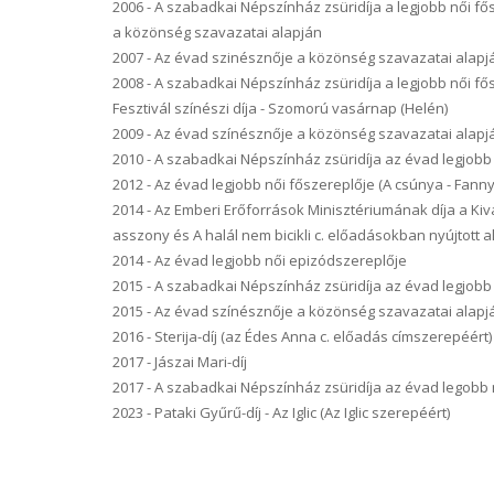
2006 - A szabadkai Népszínház zsüridíja a legjobb női fős
a közönség szavazatai alapján
2007 - Az évad szinésznője a közönség szavazatai alapj
2008 - A szabadkai Népszínház zsüridíja a legjobb női fő
Fesztivál színészi díja - Szomorú vasárnap (Helén)
2009 - Az évad színésznője a közönség szavazatai alapj
2010 - A szabadkai Népszínház zsüridíja az évad legjobb 
2012 - Az évad legjobb női főszereplője (A csúnya - Fanny
2014 - Az Emberi Erőforrások Minisztériumának díja a Kiv
asszony és A halál nem bicikli c. előadásokban nyújtott a
2014 - Az évad legjobb női epizódszereplője
2015 - A szabadkai Népszínház zsüridíja az évad legjobb 
2015 - Az évad színésznője a közönség szavazatai alapj
2016 - Sterija-díj (az Édes Anna c. előadás címszerepéért)
2017 - Jászai Mari-díj
2017 - A szabadkai Népszínház zsüridíja az évad legobb 
2023 - Pataki Gyűrű-díj - Az Iglic (Az Iglic szerepéért)