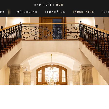
ЋИР
|
LAT
|
HUN
PPV
MŰSORREND
ELŐADÁSOK
TÁRSULATOK
RÓL