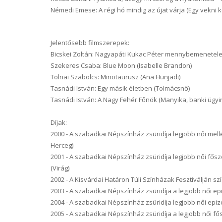
Némedi Emese: A régi hó mindig az újat várja (Egy vekni 
Jelentősebb filmszerepek:
Bicskei Zoltán: Nagyapáti Kukac Péter mennybemenetele
Szekeres Csaba: Blue Moon (Isabelle Brandon)
Tolnai Szabolcs: Minotaurusz (Ana Hunjadi)
Tasnádi István: Egy másik életben (Tolmácsnő)
Tasnádi István: A Nagy Fehér Főnök (Manyika, banki ügyi
Díjak:
2000 - A szabadkai Népszínház zsüridíja legjobb női mell
Herceg)
2001 - A szabadkai Népszínház zsüridíja legjobb női fősz
(Virág)
2002 - A Kisvárdai Határon Túli Színházak Fesztiválján szín
2003 - A szabadkai Népszínház zsüridíja a legjobb női ep
2004 - A szabadkai Népszínház zsüridíja legjobb női epi
2005 - A szabadkai Népszínház zsüridíja a legjobb női fős