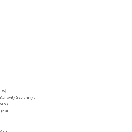
nos)
/ Bánovity Sztrahinya
néni)
 (Kata)
Mari