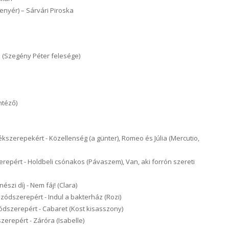
kenyér) – Sárvári Piroska
 (Szegény Péter felesége)
ntéző)
ékszerepekért - Közellenség (a günter), Romeo és Júlia (Mercutio,
erepért - Holdbeli csónakos (Pávaszem), Van, aki forrón szereti
észi díj - Nem fáj! (Clara)
izódszerepért - Indul a bakterház (Rozi)
zódszerepért - Cabaret (Kost kisasszony)
zerepért - Záróra (Isabelle)