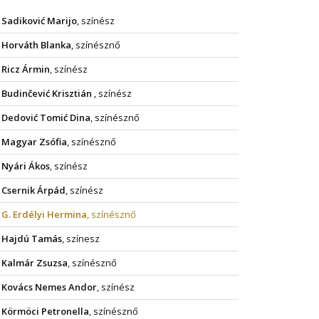
Sadiković Marijo
, színész
Horváth Blanka
, színésznő
Ricz Ármin
, színész
Budinčević Krisztián
, színész
Dedović Tomić Dina
, színésznő
Magyar Zsófia
, színésznő
Nyári Ákos
, színész
Csernik Árpád
, színész
G. Erdélyi Hermina
, színésznő
Hajdú Tamás
, színesz
Kalmár Zsuzsa
, színésznő
Kovács Nemes Andor
, színész
Körmöci Petronella
, színésznő