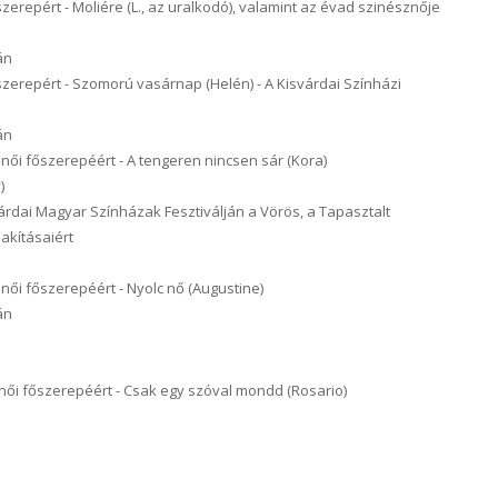
zerepért - Moliére (L., az uralkodó), valamint az évad szinésznője
án
szerepért - Szomorú vasárnap (Helén) - A Kisvárdai Színházi
án
női főszerepéért - A tengeren nincsen sár (Kora)
)
árdai Magyar Színházak Fesztiválján a Vörös, a Tapasztalt
lakításaiért
női főszerepéért - Nyolc nő (Augustine)
án
női főszerepéért - Csak egy szóval mondd (Rosario)