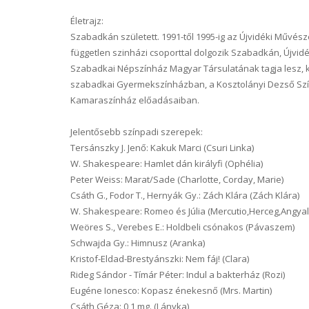
Életrajz:
Szabadkán született. 1991-től 1995-ig az Újvidéki Művés
független szinházi csoporttal dolgozik Szabadkán, Újvi
Szabadkai Népszínház Magyar Társulatának tagja lesz, 
szabadkai Gyermekszínházban, a Kosztolányi Dezső Szí
Kamaraszínház előadásaiban.
Jelentősebb színpadi szerepek:
Tersánszky J. Jenő: Kakuk Marci (Csuri Linka)
W. Shakespeare: Hamlet dán királyfi (Ophélia)
Peter Weiss: Marat/Sade (Charlotte, Corday, Marie)
Csáth G., Fodor T., Hernyák Gy.: Zách Klára (Zách Klára)
W. Shakespeare: Romeo és Júlia (Mercutio,Herceg,Angyal
Weöres S., Verebes E.: Holdbeli csónakos (Pávaszem)
Schwajda Gy.: Himnusz (Aranka)
Kristof-Eldad-Brestyánszki: Nem fáj! (Clara)
Rideg Sándor - Tímár Péter: Indul a bakterház (Rozi)
Eugéne Ionesco: Kopasz énekesnő (Mrs. Martin)
Csáth Géza: 0,1 mg. (Lányka)